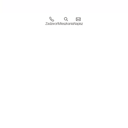
Zadzwoń
Mieszkania
Napisz
WESTA INVESTMENTS S.A.
31-019 Kraków
ul. Floriańska 15/4
KRS 0000825144
NIP 6762577008
BIURO SPRZEDAŻY
ul. Nowohucka 51A
30-728 Kraków