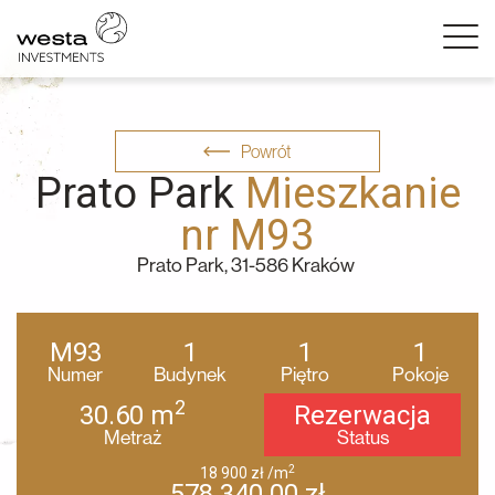
Powrót
Prato Park
Mieszkanie
nr M93
Prato Park, 31-586 Kraków
M93
1
1
1
Numer
Budynek
Piętro
Pokoje
2
30.60
m
Rezerwacja
Metraż
Status
2
18 900
zł
/m
578 340.00
zł