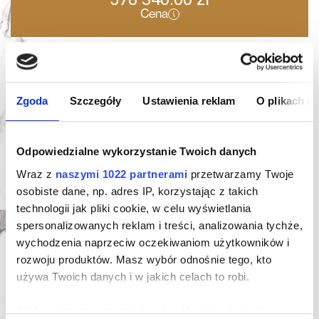
Cena
Oferta indywidualna
Karta mieszkania
Zgoda
Szczegóły
Ustawienia reklam
O plikach c
Odpowiedzialne wykorzystanie Twoich danych
Wraz z
naszymi 1022 partnerami
przetwarzamy Twoje
osobiste dane, np. adres IP, korzystając z takich
technologii jak pliki cookie, w celu wyświetlania
spersonalizowanych reklam i treści, analizowania tychże,
Zapytaj o ofertę indywidualną
wychodzenia naprzeciw oczekiwaniom użytkowników i
rozwoju produktów. Masz wybór odnośnie tego, kto
używa Twoich danych i w jakich celach to robi.
Jeśli wyrazisz na to zgodę, chcielibyśmy również: