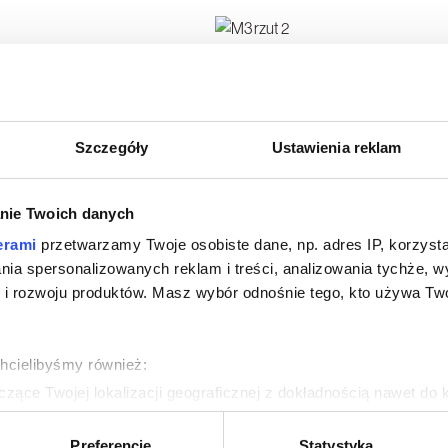
Szczegóły
Ustawienia reklam
nie Twoich danych
erami
przetwarzamy Twoje osobiste dane, np. adres IP, korzystaj
lania spersonalizowanych reklam i treści, analizowania tychże,
 rozwoju produktów. Masz wybór odnośnie tego, kto używa Twoi
chcielibyśmy również:
zące Twojej lokalizacji geograficznej z dokładnością nawet do 
rządzenie, aktywnie analizując charakteryzującego je zbiory dany
Preferencje
Statystyka