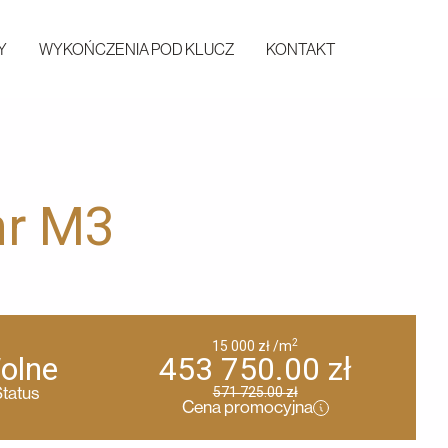
Y
WYKOŃCZENIA POD KLUCZ
KONTAKT
nr M3
2
15 000
zł
/m
olne
453 750.00
zł
tatus
571 725.00
zł
Cena promocyjna