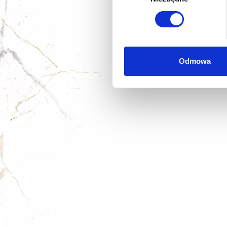
Dowiedz się więcej odnośnie
szczegółów
. W Deklaracji 
Wykorzystujemy pliki cookie 
ruch w naszej witrynie. Inf
Odmowa
reklamowym i analitycznym. 
uzyskanymi podczas korzysta