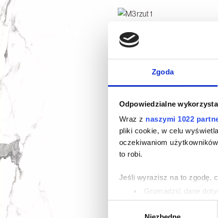
Zgoda
Odpowiedzialne wykorzysta
Wraz z
naszymi 1022 partn
pliki cookie, w celu wyświet
oczekiwaniom użytkowników i
to robi.
Jeśli wyrazisz na to zgodę, 
Gromadzić dane dotyc
Identyfikować Twoje u
Wybór
wirtualny odcisk palca)
Niezbędne
zgody