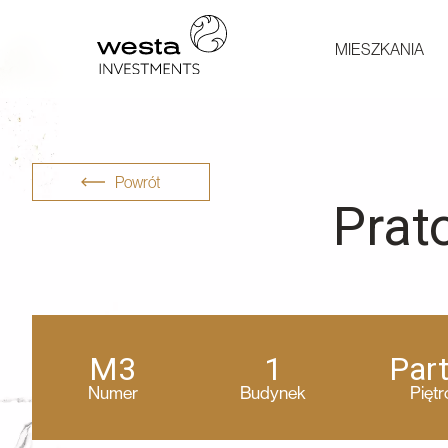
MIESZKANIA
Powrót
Prat
M3
1
Part
Numer
Budynek
Piętr