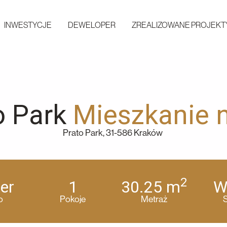
INWESTYCJE
DEWELOPER
ZREALIZOWANE PROJEKT
o Park
Mieszkanie 
Prato Park, 31-586 Kraków
2
er
1
30.25
m
W
o
Pokoje
Metraż
S