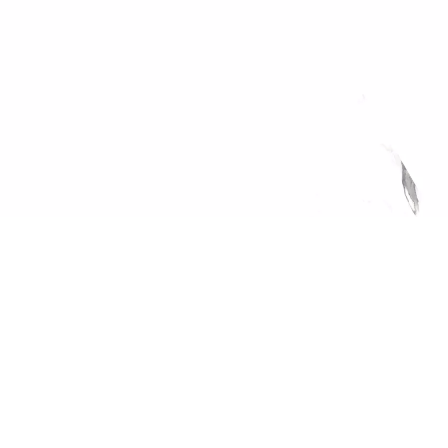
owią oferty handlowej w rozumieniu art. 6 par. 1 Kodeksu