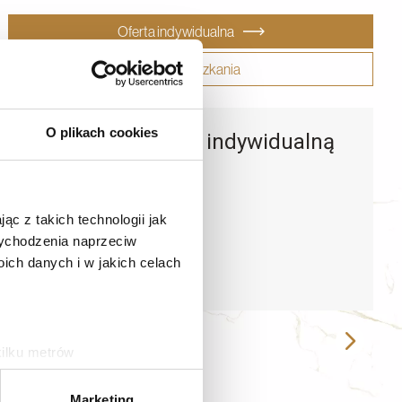
Oferta indywidualna
Karta mieszkania
O plikach cookies
Zapytaj o ofertę indywidualną
ąc z takich technologii jak
 wychodzenia naprzeciw
ch danych i w jakich celach
kilku metrów
ch (fingerprinting, czyli
Marketing