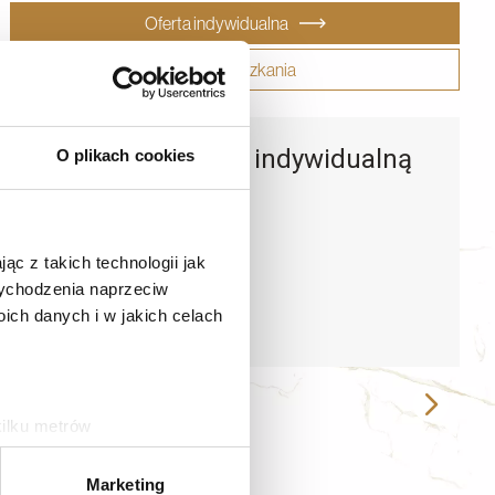
Oferta indywidualna
Karta mieszkania
Zapytaj o ofertę indywidualną
O plikach cookies
ąc z takich technologii jak
 wychodzenia naprzeciw
ch danych i w jakich celach
kilku metrów
ch (fingerprinting, czyli
Biuro Sprzedaży:
Marketing