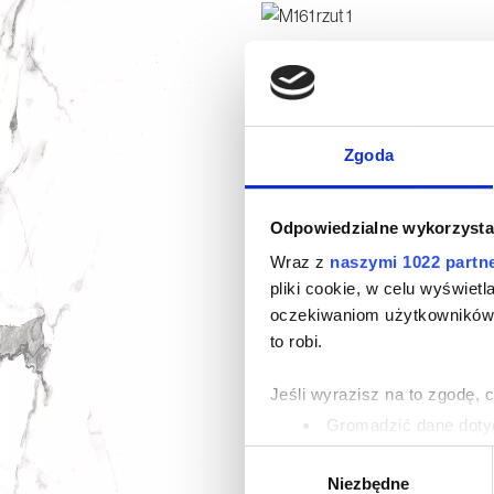
Zgoda
Odpowiedzialne wykorzysta
Wraz z
naszymi 1022 partn
pliki cookie, w celu wyświet
oczekiwaniom użytkowników i
to robi.
Jeśli wyrazisz na to zgodę, 
Gromadzić dane dotyc
Identyfikować Twoje u
Wybór
wirtualny odcisk palca)
Niezbędne
zgody