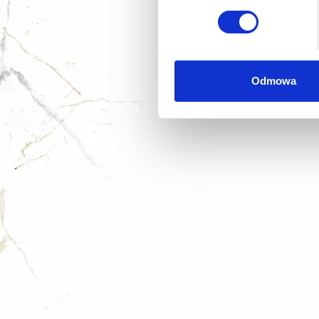
Dowiedz się więcej odnośnie
szczegółów
. W Deklaracji 
Wykorzystujemy pliki cookie 
ruch w naszej witrynie. Inf
Odmowa
reklamowym i analitycznym. 
uzyskanymi podczas korzysta