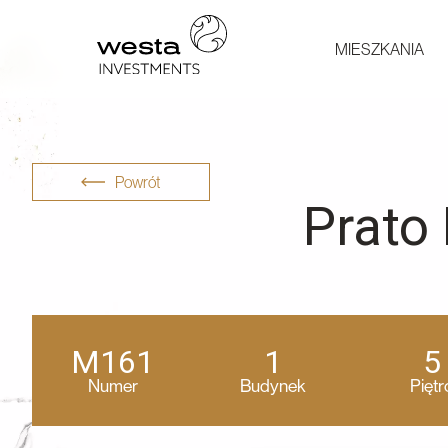
MIESZKANIA
Powrót
Prato
M161
1
5
Numer
Budynek
Piętr