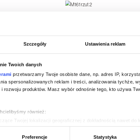
Szczegóły
Ustawienia reklam
nie Twoich danych
erami
przetwarzamy Twoje osobiste dane, np. adres IP, korzystaj
lania spersonalizowanych reklam i treści, analizowania tychże,
 rozwoju produktów. Masz wybór odnośnie tego, kto używa Twoi
chcielibyśmy również:
zące Twojej lokalizacji geograficznej z dokładnością nawet do 
rządzenie, aktywnie analizując charakteryzującego je zbiory dany
Preferencje
Statystyka