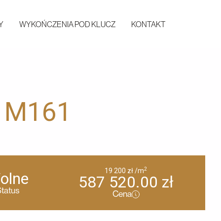
Y
WYKOŃCZENIA POD KLUCZ
KONTAKT
r M161
2
19 200
zł
/m
olne
587 520.00
zł
tatus
Cena