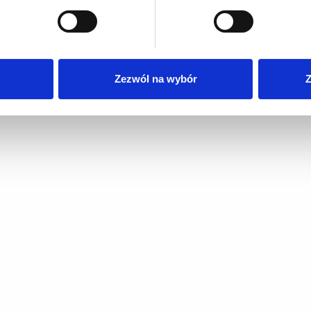
 tego, jak Twoje osobiste dane są przetwarzane oraz ustaw wła
plików cookie możesz zmienić lub wycofać swoją zgodę w dowolne
do spersonalizowania treści i reklam, aby oferować funkcje sp
ormacje o tym, jak korzystasz z naszej witryny, udostępniamy p
Zezwól na wybór
Z
Partnerzy mogą połączyć te informacje z innymi danymi otrzym
nia z ich usług.