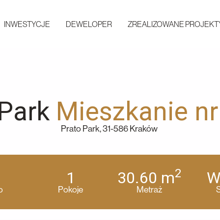
INWESTYCJE
DEWELOPER
ZREALIZOWANE PROJEKT
 Park
Mieszkanie n
Prato Park, 31-586 Kraków
2
1
30.60
m
W
o
Pokoje
Metraż
S