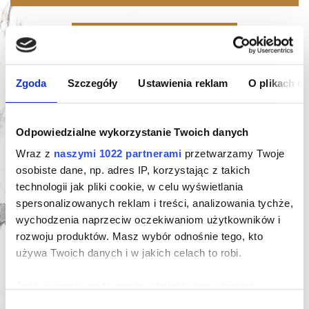
Oferta indywidualna
Karta mieszkania
Zgoda
Szczegóły
Ustawienia reklam
O plikach c
Odpowiedzialne wykorzystanie Twoich danych
Wraz z
naszymi 1022 partnerami
przetwarzamy Twoje
osobiste dane, np. adres IP, korzystając z takich
technologii jak pliki cookie, w celu wyświetlania
Zapytaj o ofertę indywidualną
spersonalizowanych reklam i treści, analizowania tychże,
wychodzenia naprzeciw oczekiwaniom użytkowników i
rozwoju produktów. Masz wybór odnośnie tego, kto
używa Twoich danych i w jakich celach to robi.
Jeśli wyrazisz na to zgodę, chcielibyśmy również:
Gromadzić dane dotyczące Twojej lokalizacji
Wybór