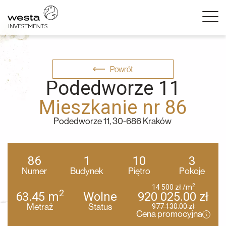
Powrót
Podedworze 11
Mieszkanie nr 86
Podedworze 11, 30-686 Kraków
86
1
10
3
Numer
Budynek
Piętro
Pokoje
2
14 500
zł
/m
2
63.45
m
Wolne
920 025.00
zł
Metraż
Status
977 130.00
zł
Cena promocyjna