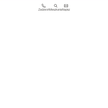
Zadzwoń
Mieszkania
Napisz
WESTA INVESTMENTS S.A.
31-019 Kraków
ul. Floriańska 15/4
KRS 0000825144
NIP 6762577008
BIURO SPRZEDAŻY
ul. Nowohucka 51A
30-728 Kraków
Sprawdź dojazd