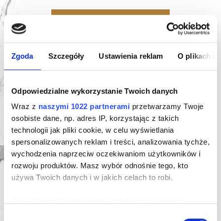
Oferta indywidualna
Karta mieszkania
Zgoda
Szczegóły
Ustawienia reklam
O plikach c
Odpowiedzialne wykorzystanie Twoich danych
Wraz z
naszymi 1022 partnerami
przetwarzamy Twoje
osobiste dane, np. adres IP, korzystając z takich
Zapytaj o ofertę indywidualną
technologii jak pliki cookie, w celu wyświetlania
spersonalizowanych reklam i treści, analizowania tychże,
wychodzenia naprzeciw oczekiwaniom użytkowników i
rozwoju produktów. Masz wybór odnośnie tego, kto
używa Twoich danych i w jakich celach to robi.
Jeśli wyrazisz na to zgodę, chcielibyśmy również:
Gromadzić dane dotyczące Twojej lokalizacji
Wybór