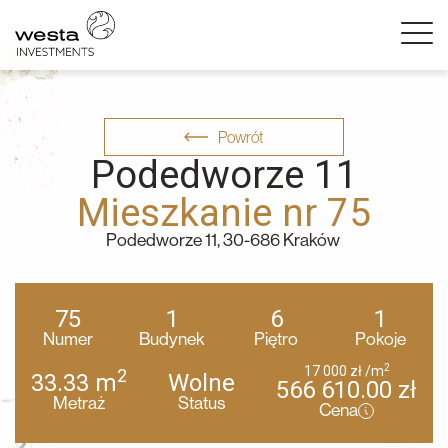
Powrót
Podedworze 11
Mieszkanie nr 75
Podedworze 11, 30-686 Kraków
75
1
6
1
Numer
Budynek
Piętro
Pokoje
2
17 000
zł
/m
2
33.33
m
Wolne
566 610.00
zł
Metraż
Status
Cena