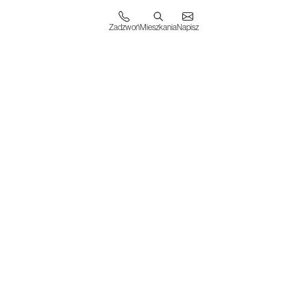
Zadzwoń
Mieszkania
Napisz
WESTA INVESTMENTS S.A.
31-019 Kraków
ul. Floriańska 15/4
KRS 0000825144
NIP 6762577008
BIURO SPRZEDAŻY
ul. Nowohucka 51A
30-728 Kraków
Sprawdź dojazd