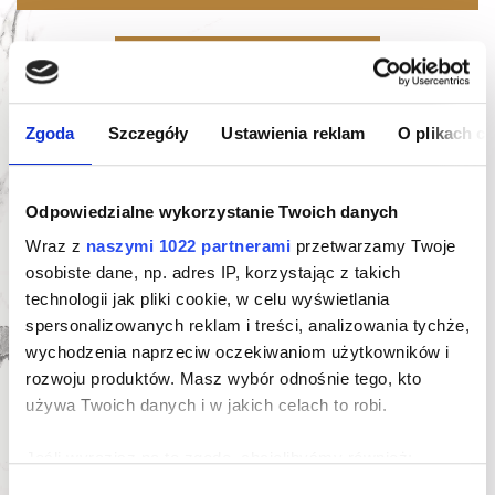
Oferta indywidualna
Karta mieszkania
Zgoda
Szczegóły
Ustawienia reklam
O plikach c
Odpowiedzialne wykorzystanie Twoich danych
Wraz z
naszymi 1022 partnerami
przetwarzamy Twoje
osobiste dane, np. adres IP, korzystając z takich
technologii jak pliki cookie, w celu wyświetlania
Zapytaj o ofertę indywidualną
spersonalizowanych reklam i treści, analizowania tychże,
wychodzenia naprzeciw oczekiwaniom użytkowników i
rozwoju produktów. Masz wybór odnośnie tego, kto
używa Twoich danych i w jakich celach to robi.
Jeśli wyrazisz na to zgodę, chcielibyśmy również:
Gromadzić dane dotyczące Twojej lokalizacji
Wybór