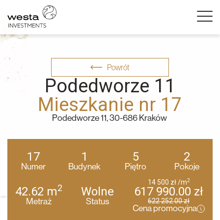
Powrót
Podedworze 11
Mieszkanie nr 17
Podedworze 11, 30-686 Kraków
17
1
5
2
Numer
Budynek
Piętro
Pokoje
2
14 500
zł
/m
2
42.62
m
Wolne
617 990.00
zł
Metraż
Status
622 252.00
zł
Cena promocyjna