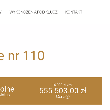
Y
WYKOŃCZENIA POD KLUCZ
KONTAKT
e nr 110
2
16 900
zł
/m
olne
555 503.00
zł
tatus
Cena