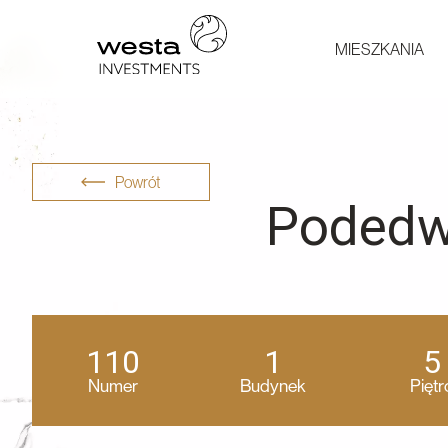
MIESZKANIA
Powrót
Podedw
110
1
5
Numer
Budynek
Piętr