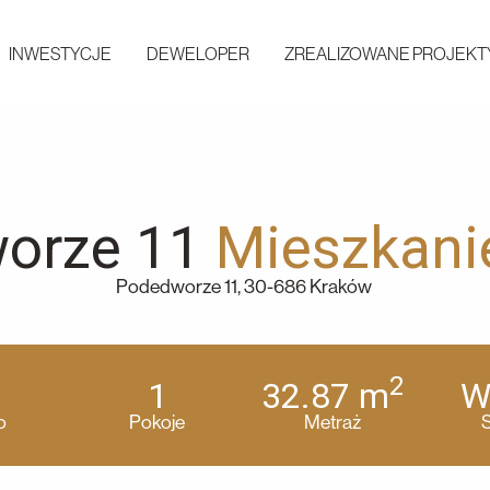
INWESTYCJE
DEWELOPER
ZREALIZOWANE PROJEKT
orze 11
Mieszkani
Podedworze 11, 30-686 Kraków
2
1
32.87
m
W
o
Pokoje
Metraż
S