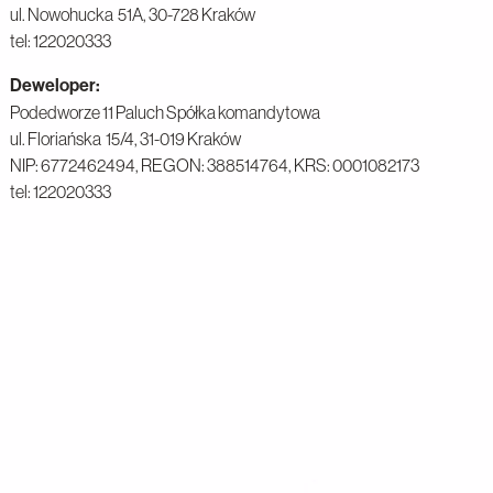
ul. Nowohucka 51A,
30-728 Kraków
tel: 122020333
Deweloper:
Podedworze 11 Paluch Spółka komandytowa
ul. Floriańska 15/4,
31-019 Kraków
NIP: 6772462494, REGON: 388514764, KRS: 0001082173
tel: 122020333