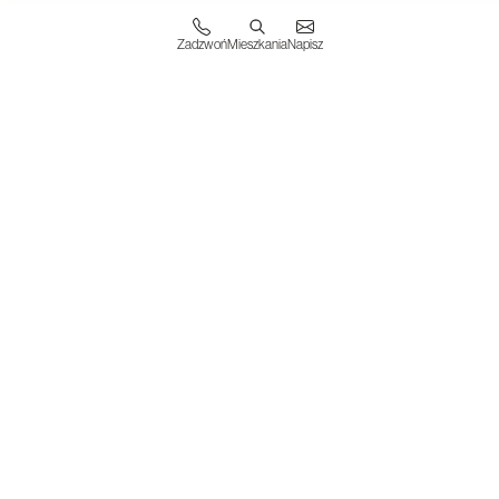
Zadzwoń
Mieszkania
Napisz
WESTA INVESTMENTS S.A.
31-019 Kraków
ul. Floriańska 15/4
KRS 0000825144
NIP 6762577008
BIURO SPRZEDAŻY
ul. Nowohucka 51A
30-728 Kraków
Sprawdź dojazd