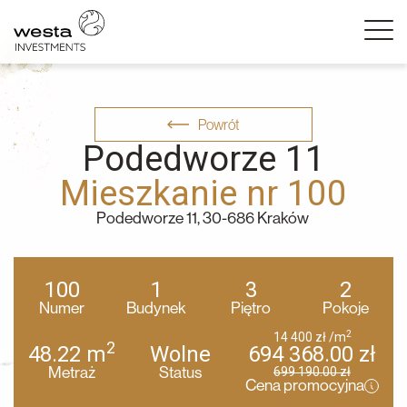
Powrót
Podedworze 11
Mieszkanie nr 100
Podedworze 11, 30-686 Kraków
100
1
3
2
Numer
Budynek
Piętro
Pokoje
2
14 400
zł
/m
2
48.22
m
Wolne
694 368.00
zł
Metraż
Status
699 190.00
zł
Cena promocyjna