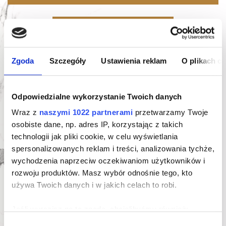
Oferta indywidualna
Karta mieszkania
Zgoda
Szczegóły
Ustawienia reklam
O plikach c
Odpowiedzialne wykorzystanie Twoich danych
Wraz z
naszymi 1022 partnerami
przetwarzamy Twoje
osobiste dane, np. adres IP, korzystając z takich
technologii jak pliki cookie, w celu wyświetlania
Zapytaj o ofertę indywidualną
spersonalizowanych reklam i treści, analizowania tychże,
wychodzenia naprzeciw oczekiwaniom użytkowników i
rozwoju produktów. Masz wybór odnośnie tego, kto
używa Twoich danych i w jakich celach to robi.
Jeśli wyrazisz na to zgodę, chcielibyśmy również:
Gromadzić dane dotyczące Twojej lokalizacji
Wybór